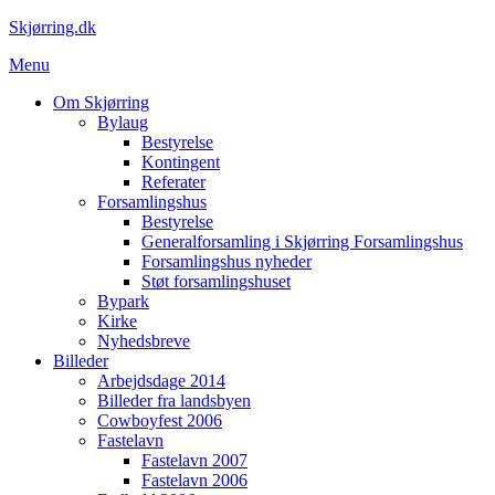
Spring
Skjørring.dk
til
Menu
indhold
Om Skjørring
Bylaug
Bestyrelse
Kontingent
Referater
Forsamlingshus
Bestyrelse
Generalforsamling i Skjørring Forsamlingshus
Forsamlingshus nyheder
Støt forsamlingshuset
Bypark
Kirke
Nyhedsbreve
Billeder
Arbejdsdage 2014
Billeder fra landsbyen
Cowboyfest 2006
Fastelavn
Fastelavn 2007
Fastelavn 2006