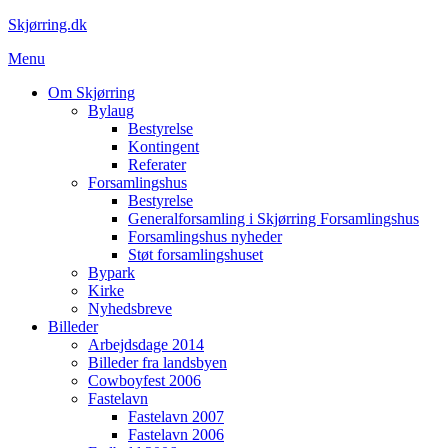
Spring
Skjørring.dk
til
Menu
indhold
Om Skjørring
Bylaug
Bestyrelse
Kontingent
Referater
Forsamlingshus
Bestyrelse
Generalforsamling i Skjørring Forsamlingshus
Forsamlingshus nyheder
Støt forsamlingshuset
Bypark
Kirke
Nyhedsbreve
Billeder
Arbejdsdage 2014
Billeder fra landsbyen
Cowboyfest 2006
Fastelavn
Fastelavn 2007
Fastelavn 2006