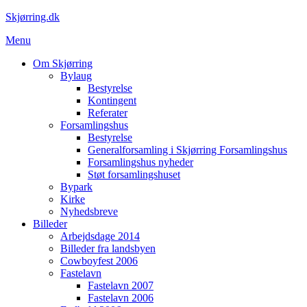
Spring
Skjørring.dk
til
Menu
indhold
Om Skjørring
Bylaug
Bestyrelse
Kontingent
Referater
Forsamlingshus
Bestyrelse
Generalforsamling i Skjørring Forsamlingshus
Forsamlingshus nyheder
Støt forsamlingshuset
Bypark
Kirke
Nyhedsbreve
Billeder
Arbejdsdage 2014
Billeder fra landsbyen
Cowboyfest 2006
Fastelavn
Fastelavn 2007
Fastelavn 2006