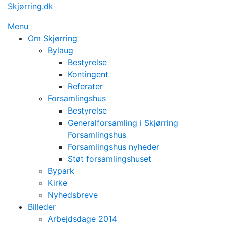
Spring
Skjørring.dk
til
Menu
indhold
Om Skjørring
Bylaug
Bestyrelse
Kontingent
Referater
Forsamlingshus
Bestyrelse
Generalforsamling i Skjørring
Forsamlingshus
Forsamlingshus nyheder
Støt forsamlingshuset
Bypark
Kirke
Nyhedsbreve
Billeder
Arbejdsdage 2014