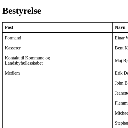
Bestyrelse
Post
Navn
Formand
Einar 
Kasserer
Bent K
Kontakt til Kommune og
Maj Bj
Landsbyfællesskabet
Medlem
Erik D
John B
Jeanet
Flemmi
Michae
Stepha