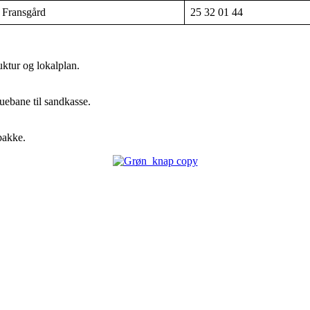
 Fransgård
25 32 01 44
uktur og lokalplan.
nquebane til sandkasse.
bakke.