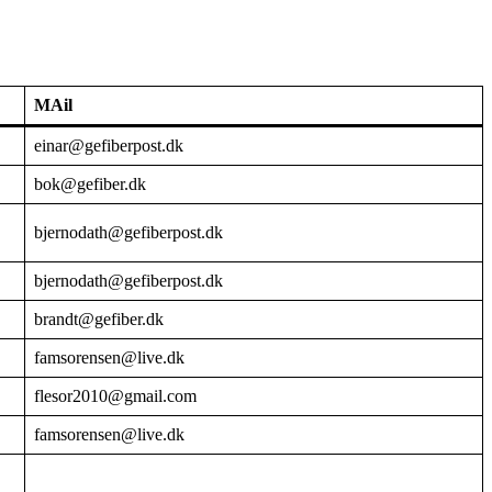
MAil
einar@gefiberpost.dk
bok@gefiber.dk
bjernodath@gefiberpost.dk
bjernodath@gefiberpost.dk
brandt@gefiber.dk
famsorensen@live.dk
flesor2010@gmail.com
famsorensen@live.dk