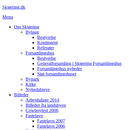
Spring
Skjørring.dk
til
Menu
indhold
Om Skjørring
Bylaug
Bestyrelse
Kontingent
Referater
Forsamlingshus
Bestyrelse
Generalforsamling i Skjørring Forsamlingshus
Forsamlingshus nyheder
Støt forsamlingshuset
Bypark
Kirke
Nyhedsbreve
Billeder
Arbejdsdage 2014
Billeder fra landsbyen
Cowboyfest 2006
Fastelavn
Fastelavn 2007
Fastelavn 2006