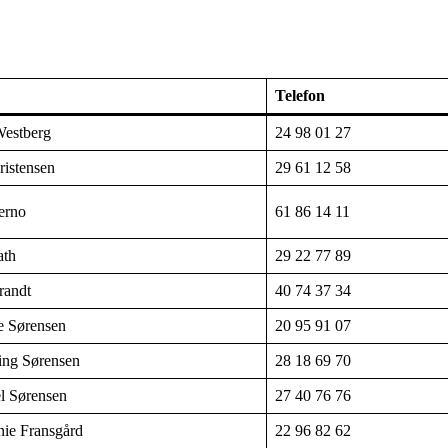
Telefon
Westberg
24 98 01 27
ristensen
29 61 12 58
erno
61 86 14 11
ath
29 22 77 89
randt
40 74 37 34
te Sørensen
20 95 91 07
ng Sørensen
28 18 69 70
l Sørensen
27 40 76 76
nie Fransgård
22 96 82 62