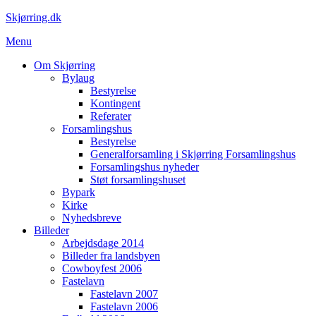
Spring
Skjørring.dk
til
Menu
indhold
Om Skjørring
Bylaug
Bestyrelse
Kontingent
Referater
Forsamlingshus
Bestyrelse
Generalforsamling i Skjørring Forsamlingshus
Forsamlingshus nyheder
Støt forsamlingshuset
Bypark
Kirke
Nyhedsbreve
Billeder
Arbejdsdage 2014
Billeder fra landsbyen
Cowboyfest 2006
Fastelavn
Fastelavn 2007
Fastelavn 2006