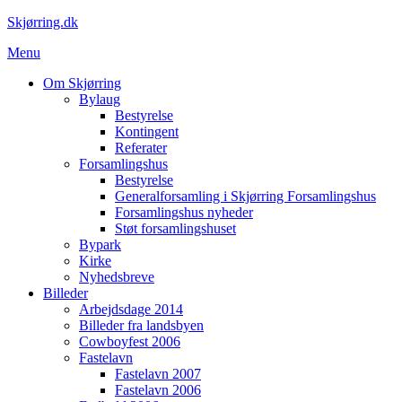
Spring
Skjørring.dk
til
Menu
indhold
Om Skjørring
Bylaug
Bestyrelse
Kontingent
Referater
Forsamlingshus
Bestyrelse
Generalforsamling i Skjørring Forsamlingshus
Forsamlingshus nyheder
Støt forsamlingshuset
Bypark
Kirke
Nyhedsbreve
Billeder
Arbejdsdage 2014
Billeder fra landsbyen
Cowboyfest 2006
Fastelavn
Fastelavn 2007
Fastelavn 2006