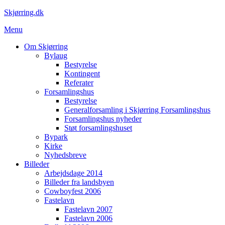
Spring
Skjørring.dk
til
Menu
indhold
Om Skjørring
Bylaug
Bestyrelse
Kontingent
Referater
Forsamlingshus
Bestyrelse
Generalforsamling i Skjørring Forsamlingshus
Forsamlingshus nyheder
Støt forsamlingshuset
Bypark
Kirke
Nyhedsbreve
Billeder
Arbejdsdage 2014
Billeder fra landsbyen
Cowboyfest 2006
Fastelavn
Fastelavn 2007
Fastelavn 2006