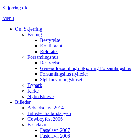
Spring
Skjørring.dk
til
Menu
indhold
Om Skjørring
Bylaug
Bestyrelse
Kontingent
Referater
Forsamlingshus
Bestyrelse
Generalforsamling i Skjørring Forsamlingshus
Forsamlingshus nyheder
Støt forsamlingshuset
Bypark
Kirke
Nyhedsbreve
Billeder
Arbejdsdage 2014
Billeder fra landsbyen
Cowboyfest 2006
Fastelavn
Fastelavn 2007
Fastelavn 2006