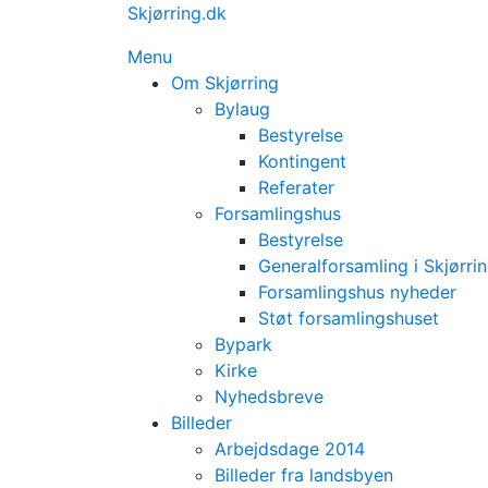
Spring
Skjørring.dk
til
Menu
indhold
Om Skjørring
Bylaug
Bestyrelse
Kontingent
Referater
Forsamlingshus
Bestyrelse
Generalforsamling i Skjørri
Forsamlingshus nyheder
Støt forsamlingshuset
Bypark
Kirke
Nyhedsbreve
Billeder
Arbejdsdage 2014
Billeder fra landsbyen